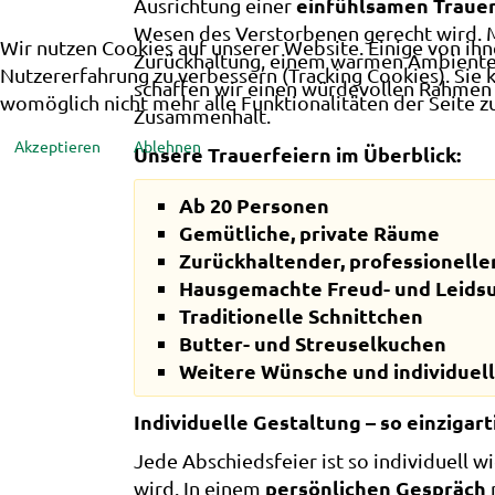
einfühlsamen Trauer
Ausrichtung einer
Wesen des Verstorbenen gerecht wird. M
Wir nutzen Cookies auf unserer Website. Einige von ihn
Zurückhaltung, einem warmen Ambiente u
Nutzererfahrung zu verbessern (Tracking Cookies). Sie 
schaffen wir einen würdevollen Rahmen
womöglich nicht mehr alle Funktionalitäten der Seite z
Zusammenhalt.
Akzeptieren
Ablehnen
Unsere Trauerfeiern im Überblick:
Ab 20 Personen
Gemütliche, private Räume
Zurückhaltender, professionelle
Hausgemachte Freud- und Leids
Traditionelle Schnittchen
Butter- und Streuselkuchen
Weitere Wünsche und individuell
Individuelle Gestaltung – so einzigar
Jede Abschiedsfeier ist so individuell w
persönlichen Gespräch
wird. In einem