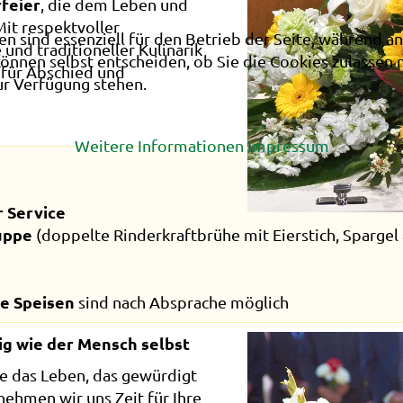
feier
, die dem Leben und
it respektvoller
en sind essenziell für den Betrieb der Seite, während a
nd traditioneller Kulinarik
können selbst entscheiden, ob Sie die Cookies zulassen 
 für Abschied und
ur Verfügung stehen.
Weitere Informationen
Impressum
r Service
uppe
(doppelte Rinderkraftbrühe mit Eierstich, Spargel
e Speisen
sind nach Absprache möglich
tig wie der Mensch selbst
ie das Leben, das gewürdigt
nehmen wir uns Zeit für Ihre