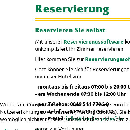
Reservierung
Reservieren Sie selbst
Reservierungssoftware
Mit unserer
kö
unkompliziert Ihr Zimmer reservieren.
Reservierungssof
Hier kommen Sie zur
Gern können Sie sich für Reservierungen
um unser Hotel von
- montags bis freitags 07:00 bis 20:00 
- am Wochenende 07:30 bis 12:00 Uhr
- per Telefon: 0049 511 7796-0
Wir nutzen Cookies auf unserer Website. Einige von ihn
- per Telefax: 0049 511 7796-111
Nutzererfahrung zu verbessern (Tracking Cookies). Sie 
- per E-Mail:
info@der-jaegerhof.de
womöglich nicht mehr alle Funktionalitäten der Seite z
gerne zur Verfügung.