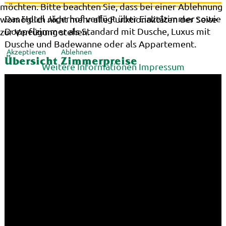
möchten. Bitte beachten Sie, dass bei einer Ablehnung
Das Hotel Jägerhof verfügt über Einzelzimmer sowie
womöglich nicht mehr alle Funktionalitäten der Seite
Doppelzimmer als Standard mit Dusche, Luxus mit
zur Verfügung stehen.
Dusche und Badewanne oder als Appartement.
Akzeptieren
Ablehnen
Übersicht Zimmerpreise
Weitere Informationen
Impressum