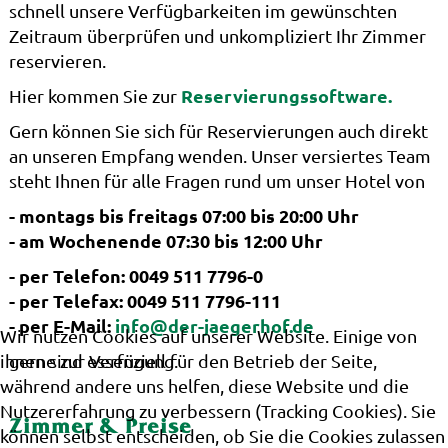
schnell unsere Verfügbarkeiten im gewünschten
Zeitraum überprüfen und unkompliziert Ihr Zimmer
reservieren.
Reservierungssoftware.
Hier kommen Sie zur
Gern können Sie sich für Reservierungen auch direkt
an unseren Empfang wenden. Unser versiertes Team
steht Ihnen für alle Fragen rund um unser Hotel von
- montags bis freitags 07:00 bis 20:00 Uhr
- am Wochenende 07:30 bis 12:00 Uhr
- per Telefon: 0049 511 7796-0
- per Telefax: 0049 511 7796-111
- per E-Mail:
info@der-jaegerhof.de
Wir nutzen Cookies auf unserer Website. Einige von
ihnen sind essenziell für den Betrieb der Seite,
gerne zur Verfügung.
während andere uns helfen, diese Website und die
Nutzererfahrung zu verbessern (Tracking Cookies). Sie
Zimmer & Preise
können selbst entscheiden, ob Sie die Cookies zulassen