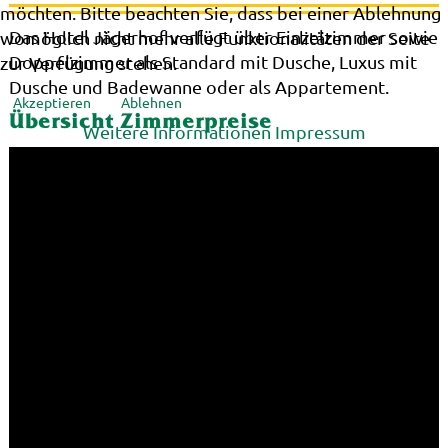
möchten. Bitte beachten Sie, dass bei einer Ablehnung
Das Hotel Jägerhof verfügt über Einzelzimmer sowie
womöglich nicht mehr alle Funktionalitäten der Seite
Doppelzimmer als Standard mit Dusche, Luxus mit
zur Verfügung stehen.
Dusche und Badewanne oder als Appartement.
Akzeptieren
Ablehnen
Übersicht Zimmerpreise
Weitere Informationen
Impressum