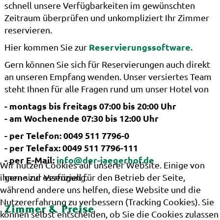
schnell unsere Verfügbarkeiten im gewünschten
Zeitraum überprüfen und unkompliziert Ihr Zimmer
reservieren.
Reservierungssoftware.
Hier kommen Sie zur
Gern können Sie sich für Reservierungen auch direkt
an unseren Empfang wenden. Unser versiertes Team
steht Ihnen für alle Fragen rund um unser Hotel von
- montags bis freitags 07:00 bis 20:00 Uhr
- am Wochenende 07:30 bis 12:00 Uhr
- per Telefon: 0049 511 7796-0
- per Telefax: 0049 511 7796-111
- per E-Mail:
info@der-jaegerhof.de
Wir nutzen Cookies auf unserer Website. Einige von
ihnen sind essenziell für den Betrieb der Seite,
gerne zur Verfügung.
während andere uns helfen, diese Website und die
Nutzererfahrung zu verbessern (Tracking Cookies). Sie
Zimmer & Preise
können selbst entscheiden, ob Sie die Cookies zulassen