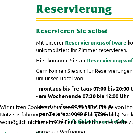
Reservierung
Reservieren Sie selbst
Reservierungssoftware
Mit unserer
kö
unkompliziert Ihr Zimmer reservieren.
Reservierungssof
Hier kommen Sie zur
Gern können Sie sich für Reservierungen
um unser Hotel von
- montags bis freitags 07:00 bis 20:00 
- am Wochenende 07:30 bis 12:00 Uhr
- per Telefon: 0049 511 7796-0
Wir nutzen Cookies auf unserer Website. Einige von ihn
- per Telefax: 0049 511 7796-111
Nutzererfahrung zu verbessern (Tracking Cookies). Sie 
- per E-Mail:
info@der-jaegerhof.de
womöglich nicht mehr alle Funktionalitäten der Seite z
gerne zur Verfügung.