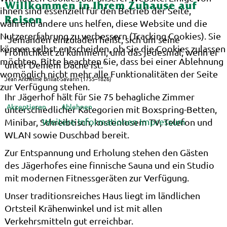
Willkommen in Ihrem Zuhause auf
ihnen sind essenziell für den Betrieb der Seite,
Reisen
während andere uns helfen, diese Website und die
Nutzererfahrung zu verbessern (Tracking Cookies). Sie
"Jemanden einzuladen heißt, sich um seine
können selbst entscheiden, ob Sie die Cookies zulassen
Fröhlichkeit zu kümmern, und das jedesmal, wenn er
möchten. Bitte beachten Sie, dass bei einer Ablehnung
unter Deinem Dache ist."
womöglich nicht mehr alle Funktionalitäten der Seite
Jean Anthelme Brillat-Savarin (1755–1826)
zur Verfügung stehen.
Ihr Jägerhof hält für Sie 75 behagliche Zimmer
Akzeptieren
Ablehnen
unterschiedlicher Kategorien mit Boxspring-Betten,
Weitere Informationen
Impressum
Minibar, Schreibtisch, kostenlosem TV, Telefon und
WLAN sowie Duschbad bereit.
Zur Entspannung und Erholung stehen den Gästen
des Jägerhofes eine finnische Sauna und ein Studio
mit modernen Fitnessgeräten zur Verfügung.
Unser traditionsreiches Haus liegt im ländlichen
Ortsteil Krähenwinkel und ist mit allen
Verkehrsmitteln gut erreichbar.