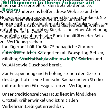
Willkommen in Ihrem Zuhause auf
ihnen sind essenziell für den Betrieb der Seite,
Reisen
während andere uns helfen, diese Website und die
Nutzererfahrung zu verbessern (Tracking Cookies). Sie
"Jemanden einzuladen heißt, sich um seine
können selbst entscheiden, ob Sie die Cookies zulassen
Fröhlichkeit zu kümmern, und das jedesmal, wenn er
möchten. Bitte beachten Sie, dass bei einer Ablehnung
unter Deinem Dache ist."
womöglich nicht mehr alle Funktionalitäten der Seite
Jean Anthelme Brillat-Savarin (1755–1826)
zur Verfügung stehen.
Ihr Jägerhof hält für Sie 75 behagliche Zimmer
Akzeptieren
Ablehnen
unterschiedlicher Kategorien mit Boxspring-Betten,
Weitere Informationen
Impressum
Minibar, Schreibtisch, kostenlosem TV, Telefon und
WLAN sowie Duschbad bereit.
Zur Entspannung und Erholung stehen den Gästen
des Jägerhofes eine finnische Sauna und ein Studio
mit modernen Fitnessgeräten zur Verfügung.
Unser traditionsreiches Haus liegt im ländlichen
Ortsteil Krähenwinkel und ist mit allen
Verkehrsmitteln gut erreichbar.