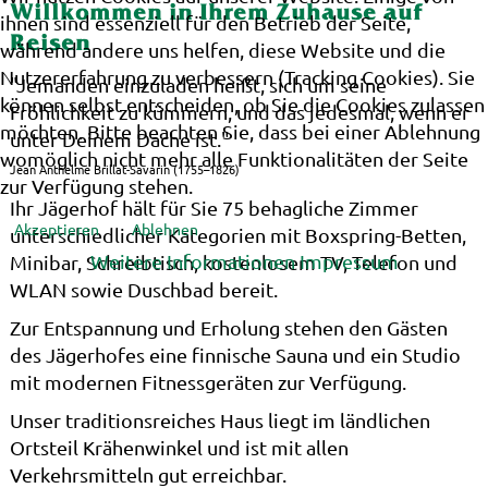
Willkommen in Ihrem Zuhause auf
ihnen sind essenziell für den Betrieb der Seite,
Reisen
während andere uns helfen, diese Website und die
Nutzererfahrung zu verbessern (Tracking Cookies). Sie
"Jemanden einzuladen heißt, sich um seine
können selbst entscheiden, ob Sie die Cookies zulassen
Fröhlichkeit zu kümmern, und das jedesmal, wenn er
möchten. Bitte beachten Sie, dass bei einer Ablehnung
unter Deinem Dache ist."
womöglich nicht mehr alle Funktionalitäten der Seite
Jean Anthelme Brillat-Savarin (1755–1826)
zur Verfügung stehen.
Ihr Jägerhof hält für Sie 75 behagliche Zimmer
Akzeptieren
Ablehnen
unterschiedlicher Kategorien mit Boxspring-Betten,
Weitere Informationen
Impressum
Minibar, Schreibtisch, kostenlosem TV, Telefon und
WLAN sowie Duschbad bereit.
Zur Entspannung und Erholung stehen den Gästen
des Jägerhofes eine finnische Sauna und ein Studio
mit modernen Fitnessgeräten zur Verfügung.
Unser traditionsreiches Haus liegt im ländlichen
Ortsteil Krähenwinkel und ist mit allen
Verkehrsmitteln gut erreichbar.